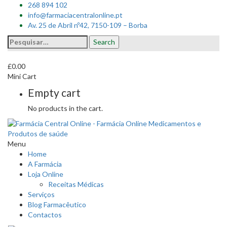
268 894 102
info@farmaciacentralonline.pt
Av. 25 de Abril nº42, 7150-109 – Borba
Search
Search
for:
£
0.00
Mini Cart
Empty cart
No products in the cart.
Menu
Home
A Farmácia
Loja Online
Receitas Médicas
Serviços
Blog Farmacêutico
Contactos