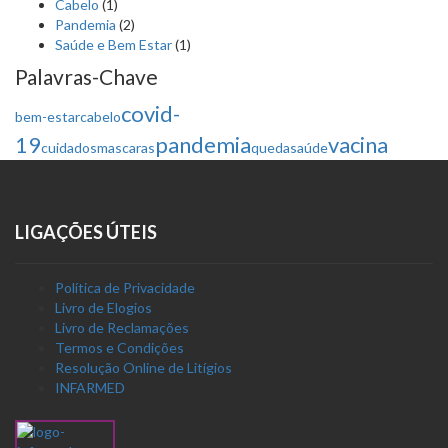
Cabelo
(1)
Pandemia
(2)
Saúde e Bem Estar
(1)
Palavras-Chave
covid-
bem-estar
cabelo
19
pandemia
vacina
cuidados
mascaras
queda
saúde
LIGAÇÕES ÚTEIS
Política de Privacidade
Livro de Elogios
Livro de Reclamações
Termos e Condições
Resolução Online de Litígios
INFARMED