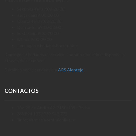
Segunda-feira
9:00-20:00
Terça-feira
9:00-20:00
Quarta-feira
9:00-20:00
Quinta-feira
9:00-20:00
Sexta-feira
9:00-20:00
Sábado
9:00-20:00
Domingos e Feriados
Encerrados
Domingos e Feriados de serviço – horário reduzido e disponíveis
através de telemóvel
Detalhes sobre serviços em
ARS Alentejo
CONTACTOS
Av. 25 de Abril nº42, 7150-109 - Borba
268 894 102 / 939 542 772
info@farmaciacentralonline.pt