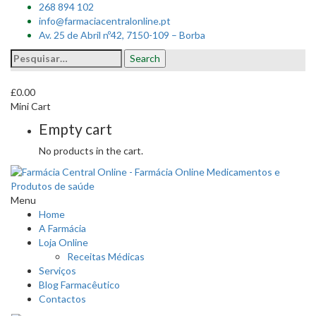
268 894 102
info@farmaciacentralonline.pt
Av. 25 de Abril nº42, 7150-109 – Borba
Search
Search
for:
£
0.00
Mini Cart
Empty cart
No products in the cart.
Menu
Home
A Farmácia
Loja Online
Receitas Médicas
Serviços
Blog Farmacêutico
Contactos